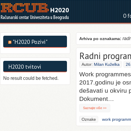
O f
rad
Arhiva po oznakama:
"H2020 Pozivi"
Radni progra
Autor:
Milan Kuželka
26
H2020 tvitovi
Work programmes 2
No result could be fetched.
2017.godinu je os
dešavati u okviru
Dokument…
Saznajte više >>
Oznake
work program