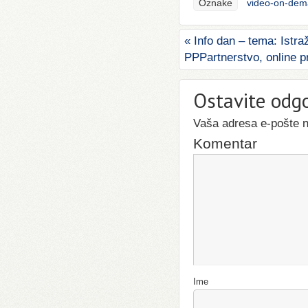
Oznake
video-on-de
«
Info dan – tema: Istra
PPPartnerstvo, online p
Ostavite odg
Vaša adresa e-pošte ne
Komentar
Ime