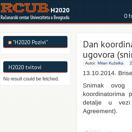
O f
Dan koordina
"H2020 Pozivi"
ugovora (sn
Autor:
Milan Kuželka
2
H2020 tvitovi
13.10.2014. Brise
No result could be fetched.
Snimak ovog 
koordinatorima 
detalje u vezi
Agreement).